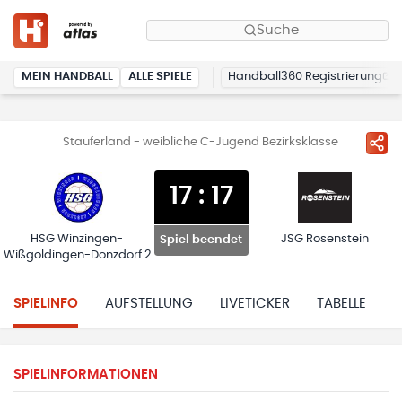
Suche
MEIN HANDBALL
ALLE SPIELE
Handball360 Registrierung
Stauferland - weibliche C-Jugend Bezirksklasse
17
:
17
HSG Winzingen-
JSG Rosenstein
Spiel beendet
Wißgoldingen-Donzdorf 2
SPIELINFO
AUFSTELLUNG
LIVETICKER
TABELLE
H
SPIELINFORMATIONEN