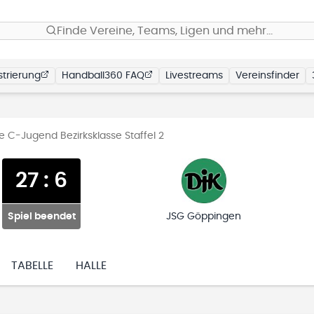
Finde Vereine, Teams, Ligen und mehr…
trierung
Handball360 FAQ
Livestreams
Vereinsfinder
 C-Jugend Bezirksklasse Staffel 2
27
:
6
Spiel beendet
JSG Göppingen
TABELLE
HALLE