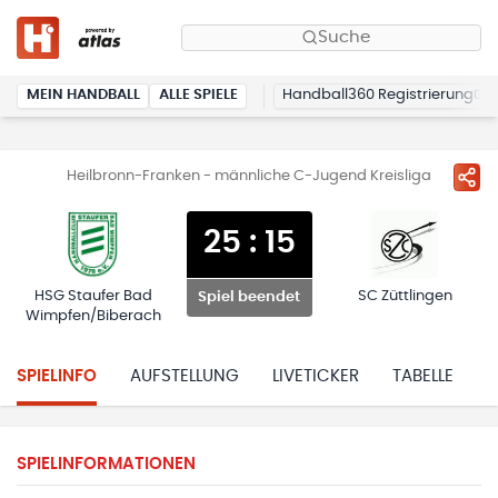
Suche
MEIN HANDBALL
ALLE SPIELE
Handball360 Registrierung
Heilbronn-Franken - männliche C-Jugend Kreisliga
25
:
15
HSG Staufer Bad
SC Züttlingen
Spiel beendet
Wimpfen/Biberach
SPIELINFO
AUFSTELLUNG
LIVETICKER
TABELLE
H
SPIELINFORMATIONEN