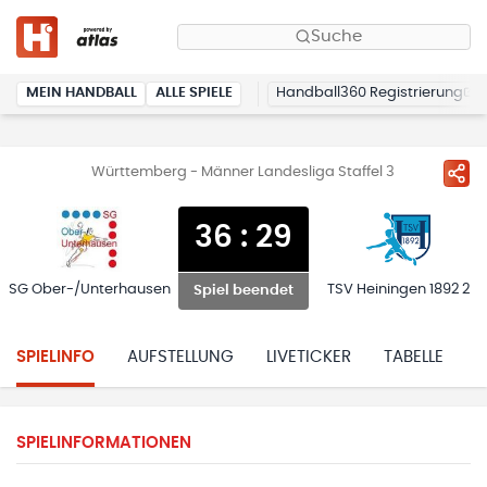
Suche
MEIN HANDBALL
ALLE SPIELE
Handball360 Registrierung
Württemberg - Männer Landesliga Staffel 3
36
:
29
SG Ober-/Unterhausen
TSV Heiningen 1892 2
Spiel beendet
SPIELINFO
AUFSTELLUNG
LIVETICKER
TABELLE
H
SPIELINFORMATIONEN