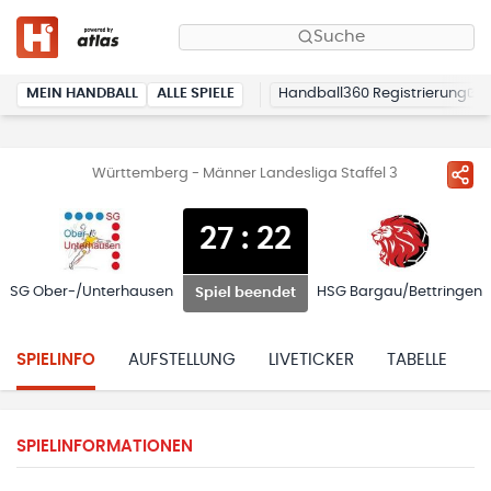
Suche
MEIN HANDBALL
ALLE SPIELE
Handball360 Registrierung
Württemberg - Männer Landesliga Staffel 3
27
:
22
SG Ober-/Unterhausen
HSG Bargau/Bettringen
Spiel beendet
SPIELINFO
AUFSTELLUNG
LIVETICKER
TABELLE
H
SPIELINFORMATIONEN