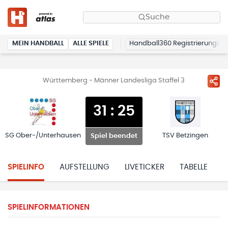
Suche
MEIN HANDBALL
ALLE SPIELE
Handball360 Registrierung
Württemberg - Männer Landesliga Staffel 3
31
:
25
SG Ober-/Unterhausen
TSV Betzingen
Spiel beendet
SPIELINFO
AUFSTELLUNG
LIVETICKER
TABELLE
H
SPIELINFORMATIONEN