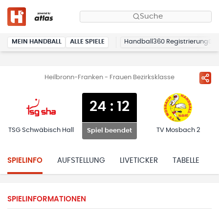
Suche
MEIN HANDBALL
ALLE SPIELE
Handball360 Registrierung
Heilbronn-Franken - Frauen Bezirksklasse
24
:
12
TSG Schwäbisch Hall
TV Mosbach 2
Spiel beendet
SPIELINFO
AUFSTELLUNG
LIVETICKER
TABELLE
H
SPIELINFORMATIONEN