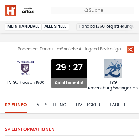
Suche
MEIN HANDBALL
ALLE SPIELE
Handball360 Registrierung
Bodensee-Donau - männliche A-Jugend Bezirksliga
29
:
27
TV Gerhausen 1900
JSG
Spiel beendet
Ravensburg/Weingarten
SPIELINFO
AUFSTELLUNG
LIVETICKER
TABELLE
H
SPIELINFORMATIONEN