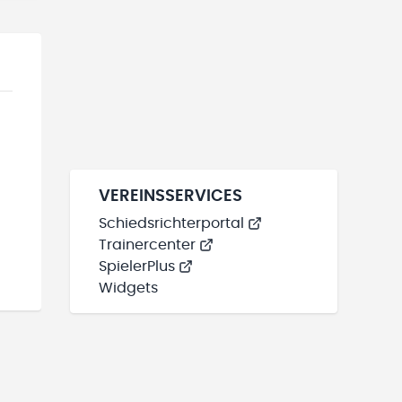
VEREINSSERVICES
Schiedsrichterportal
Trainercenter
SpielerPlus
Widgets