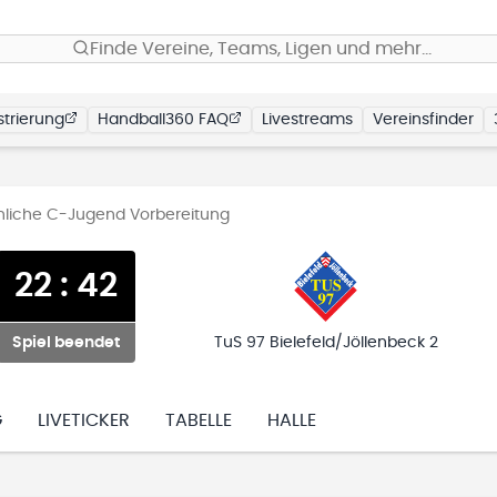
Finde Vereine, Teams, Ligen und mehr…
trierung
Handball360 FAQ
Livestreams
Vereinsfinder
nliche C-Jugend Vorbereitung
22
:
42
Spiel beendet
TuS 97 Bielefeld/Jöllenbeck 2
G
LIVETICKER
TABELLE
HALLE