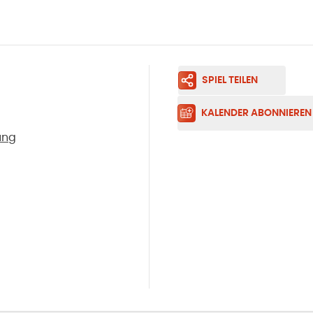
SPIEL TEILEN
KALENDER ABONNIEREN
ung