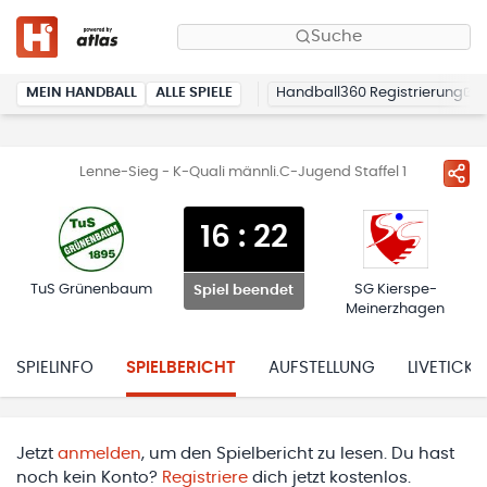
Suche
MEIN HANDBALL
ALLE SPIELE
Handball360 Registrierung
Lenne-Sieg - K-Quali männli.C-Jugend Staffel 1
16
:
22
TuS Grünenbaum
SG Kierspe-
Spiel beendet
Meinerzhagen
SPIELINFO
SPIELBERICHT
AUFSTELLUNG
LIVETICKE
Jetzt
anmelden
, um den Spielbericht zu lesen. Du hast
noch kein Konto?
Registriere
dich jetzt kostenlos.