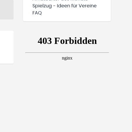
Spielzug - Ideen für Vereine
FAQ