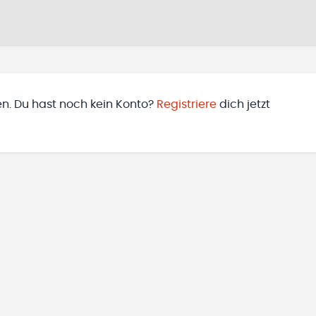
en. Du hast noch kein Konto?
Registriere
dich jetzt