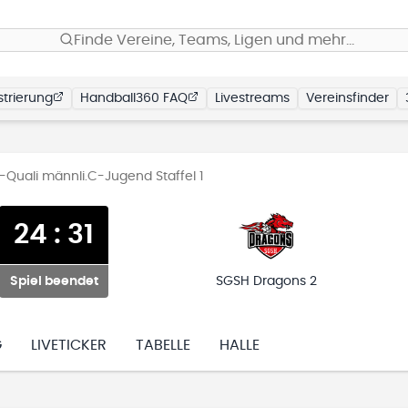
Finde Vereine, Teams, Ligen und mehr…
trierung
Handball360 FAQ
Livestreams
Vereinsfinder
-Quali männli.C-Jugend Staffel 1
24
:
31
Spiel beendet
SGSH Dragons 2
G
LIVETICKER
TABELLE
HALLE