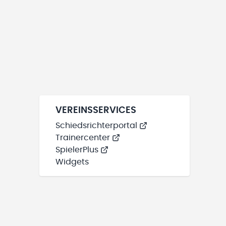
VEREINSSERVICES
Schiedsrichterportal
Trainercenter
SpielerPlus
Widgets