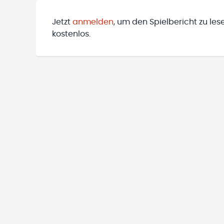
Jetzt
anmelden
, um den Spielbericht zu les
kostenlos.