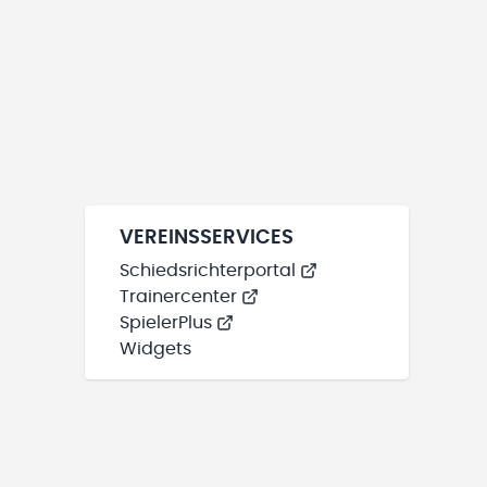
VEREINSSERVICES
Schiedsrichterportal
Trainercenter
SpielerPlus
Widgets