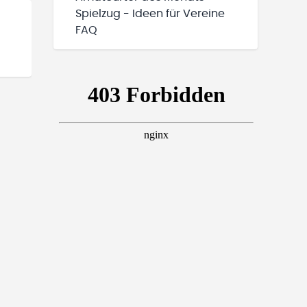
Spielzug - Ideen für Vereine
FAQ