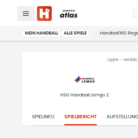
MEIN HANDBALL
ALLE SPIELE
Handball360 Regis
Lippe - weibl
HSG Handball Lemgo 2
SPIELINFO
SPIELBERICHT
AUFSTELLUN