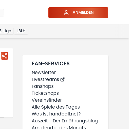
ANMELDEN
3. Liga
JBLH
FAN-SERVICES
Newsletter
Livestreams
Fanshops
Ticketshops
Vereinsfinder
Alle Spiele des Tages
Was ist handball.net?
Auszeit - Der Ernährungsblog
Amateurtor des Monats