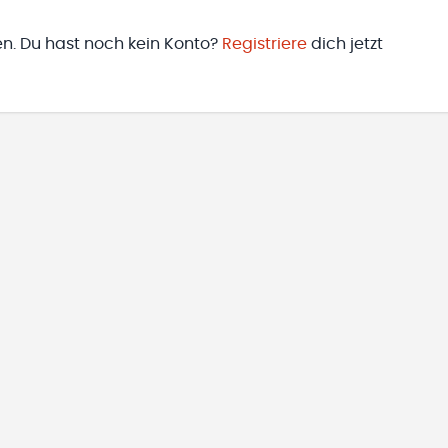
en. Du hast noch kein Konto?
Registriere
dich jetzt