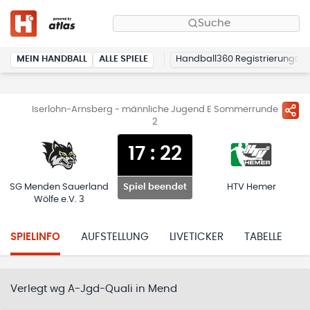
Suche
MEIN HANDBALL
ALLE SPIELE
Handball360 Registrierung
Iserlohn-Arnsberg - männliche Jugend E Sommerrunde
2
17
:
22
SG Menden Sauerland
HTV Hemer
Spiel beendet
Wölfe e.V. 3
SPIELINFO
AUFSTELLUNG
LIVETICKER
TABELLE
H
Verlegt wg A-Jgd-Quali in Mend