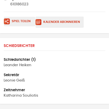
610186023
SPIEL TEILEN
KALENDER ABONNIEREN
SCHIEDSRICHTER
Schiedsrichter (1)
Leander
Heiken
Sekretär
Leonie
Geiß
Zeitnehmer
Katharina
Souliotis