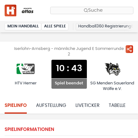
Suche
MEIN HANDBALL
ALLE SPIELE
Handball360 Registrierung
Iserlohn-Arnsberg - männliche Jugend E Sommerrunde
2
10
:
43
HTV Hemer
SG Menden Sauerland
Spiel beendet
Wölfe e.V.
SPIELINFO
AUFSTELLUNG
LIVETICKER
TABELLE
H
SPIELINFORMATIONEN