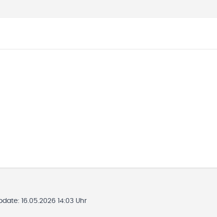
Update:
16.05.2026 14:03 Uhr