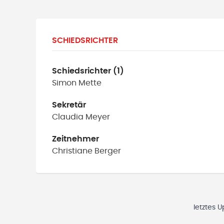
SCHIEDSRICHTER
Schiedsrichter (1)
Simon
Mette
Sekretär
Claudia
Meyer
Zeitnehmer
Christiane
Berger
letztes 