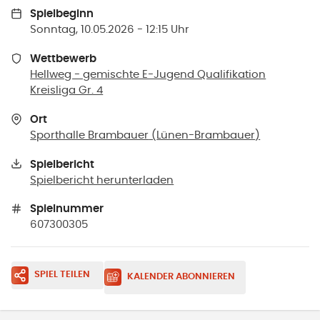
Spielbeginn
Sonntag, 10.05.2026 - 12:15 Uhr
Wettbewerb
Hellweg - gemischte E-Jugend Qualifikation
Kreisliga Gr. 4
Ort
Sporthalle Brambauer
(
Lünen-Brambauer
)
Spielbericht
Spielbericht herunterladen
Spielnummer
607300305
SPIEL TEILEN
KALENDER ABONNIEREN