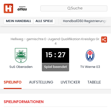
Suche
MEIN HANDBALL
ALLE SPIELE
Handball360 Registrierung
Hellweg - gemischte E-Jugend Qualifikation Kreisliga Gr.
4
15
:
27
SuS Oberaden
TV Werne 03
Spiel beendet
SPIELINFO
AUFSTELLUNG
LIVETICKER
TABELLE
H
SPIELINFORMATIONEN