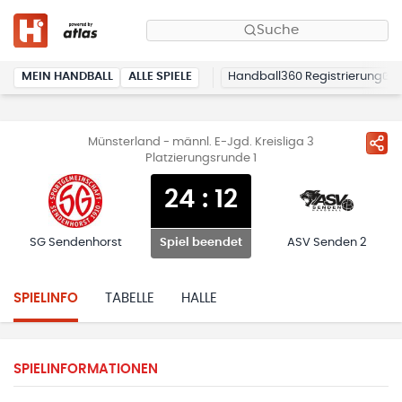
Suche
MEIN HANDBALL
ALLE SPIELE
Handball360 Registrierung
Münsterland - männl. E-Jgd. Kreisliga 3
Platzierungsrunde 1
24
:
12
SG Sendenhorst
ASV Senden 2
Spiel beendet
SPIELINFO
TABELLE
HALLE
SPIELINFORMATIONEN