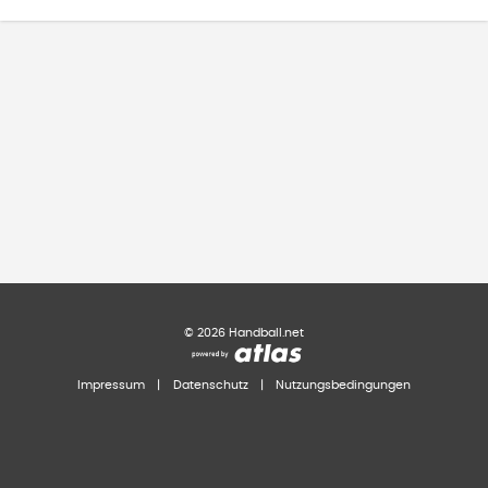
©
2026
Handball.net
Impressum
|
Datenschutz
|
Nutzungsbedingungen