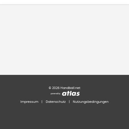
©
2026
Handball.net
Impressum
|
Datenschutz
|
Nutzungsbedingungen