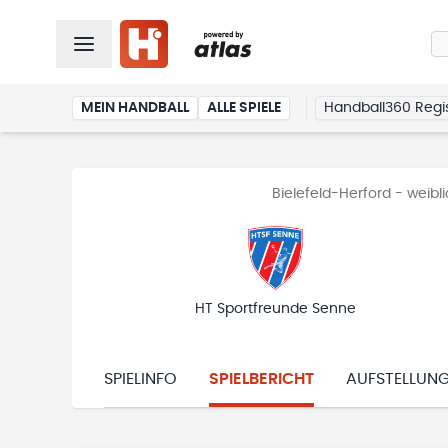
MEIN HANDBALL
ALLE SPIELE
Handball360 Regis
Bielefeld-Herford - weib
HT Sportfreunde Senne
SPIELINFO
SPIELBERICHT
AUFSTELLUN