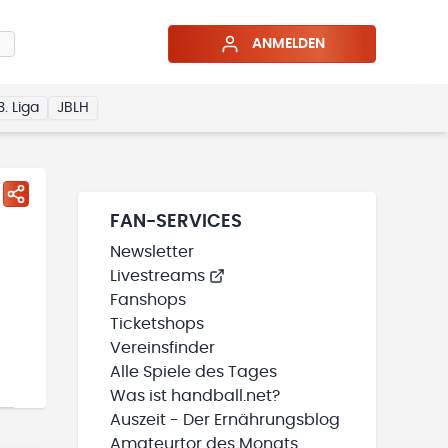
ANMELDEN
3. Liga
JBLH
FAN-SERVICES
Newsletter
Livestreams
Fanshops
Ticketshops
Vereinsfinder
Alle Spiele des Tages
Was ist handball.net?
Auszeit - Der Ernährungsblog
Amateurtor des Monats