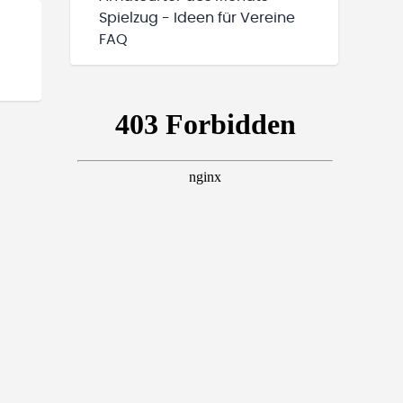
Spielzug - Ideen für Vereine
FAQ