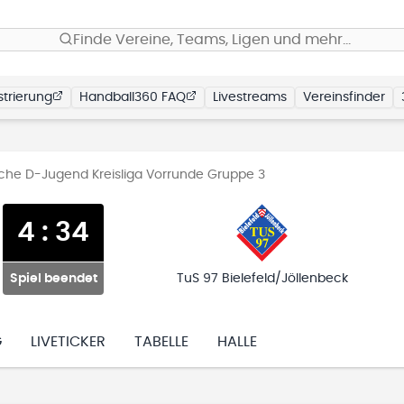
Finde Vereine, Teams, Ligen und mehr…
trierung
Handball360 FAQ
Livestreams
Vereinsfinder
liche D-Jugend Kreisliga Vorrunde Gruppe 3
4
:
34
Spiel beendet
TuS 97 Bielefeld/Jöllenbeck
G
LIVETICKER
TABELLE
HALLE