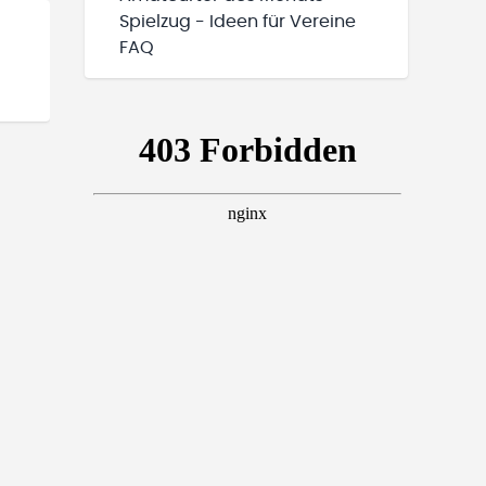
Spielzug - Ideen für Vereine
FAQ