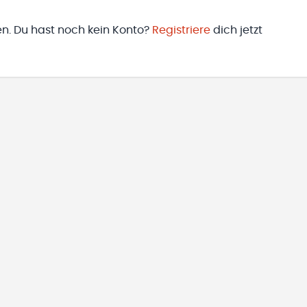
en. Du hast noch kein Konto?
Registriere
dich jetzt