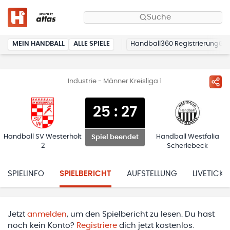
Suche
MEIN HANDBALL
ALLE SPIELE
Handball360 Registrierung
Industrie - Männer Kreisliga 1
25
:
27
Handball SV Westerholt
Handball Westfalia
Spiel beendet
2
Scherlebeck
SPIELINFO
SPIELBERICHT
AUFSTELLUNG
LIVETICKE
Jetzt
anmelden
, um den Spielbericht zu lesen. Du hast
noch kein Konto?
Registriere
dich jetzt kostenlos.