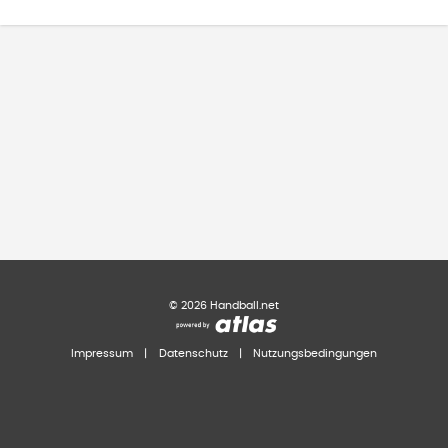
©
2026
Handball.net
Impressum
|
Datenschutz
|
Nutzungsbedingungen