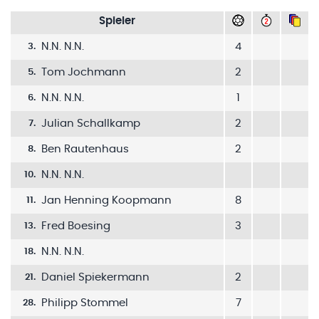
Spieler
N.N. N.N.
4
3
.
Tom Jochmann
2
5
.
N.N. N.N.
1
6
.
Julian Schallkamp
2
7
.
Ben Rautenhaus
2
8
.
N.N. N.N.
10
.
Jan Henning Koopmann
8
11
.
Fred Boesing
3
13
.
N.N. N.N.
18
.
Daniel Spiekermann
2
21
.
Philipp Stommel
7
28
.