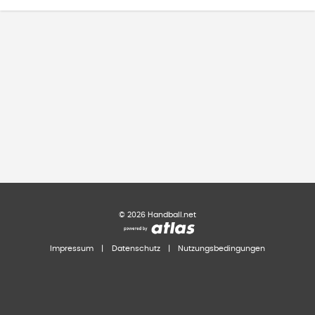
©
2026
Handball.net
Impressum
|
Datenschutz
|
Nutzungsbedingungen