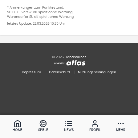
* Anmerkungen zum Punktestand:
SC DJK Eversw. aK spielt ohne Wertung
Warendorfer SU aK spielt ohne Wertung
letztes Update:
22.03.2026 15:35 Uhr
©
2026
Handball.net
Impressum
|
Datenschutz
|
Nutzungsbedingungen
HOME
SPIELE
NEWS
PROFIL
MEHR