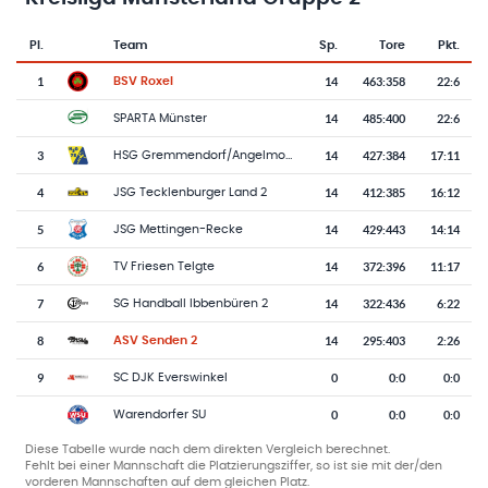
Pl.
Team
Sp.
Tore
Pkt.
Team-Logo
Tabelle mit Vereinsplatzierungen, Spielen, Toren und Punkten
1
14
463
:
358
22:6
BSV Roxel
14
485
:
400
22:6
SPARTA Münster
3
14
427
:
384
17:11
HSG Gremmendorf/Angelmodde
4
14
412
:
385
16:12
JSG Tecklenburger Land 2
5
14
429
:
443
14:14
JSG Mettingen-Recke
6
14
372
:
396
11:17
TV Friesen Telgte
7
14
322
:
436
6:22
SG Handball Ibbenbüren 2
8
14
295
:
403
2:26
ASV Senden 2
9
0
0
:
0
0:0
SC DJK Everswinkel
0
0
:
0
0:0
Warendorfer SU
Diese Tabelle wurde nach dem direkten Vergleich berechnet.
Fehlt bei einer Mannschaft die Platzierungsziffer, so ist sie mit der/den
vorderen Mannschaften auf dem gleichen Platz.