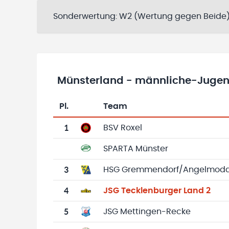
Sonderwertung:
W2 (Wertung gegen Beide
Münsterland - männliche-Jugend
Pl.
Team
Team-Logo
Tabelle mit Vereinsplatzierungen, Spielen, 
1
BSV Roxel
SPARTA Münster
3
HSG Gremmendorf/Angelmod
4
JSG Tecklenburger Land 2
5
JSG Mettingen-Recke