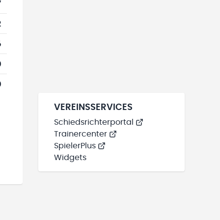
7
2
6
0
0
VEREINSSERVICES
Schiedsrichterportal
Trainercenter
SpielerPlus
Widgets