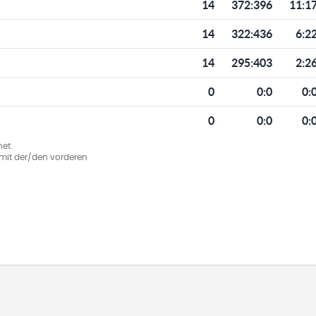
14
372
:
396
11:1
14
322
:
436
6:2
14
295
:
403
2:2
0
0
:
0
0:
0
0
:
0
0:
et.
ie mit der/den vorderen