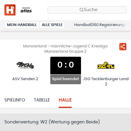
Suche
MEIN HANDBALL
ALLE SPIELE
Handball360 Registrierung
Münsterland - männliche-Jugend C Kreisliga
Münsterland Gruppe 2
0
:
0
ASV Senden 2
JSG Tecklenburger Land
Spiel beendet
2
SPIELINFO
TABELLE
HALLE
Sonderwertung:
W2 (Wertung gegen Beide)