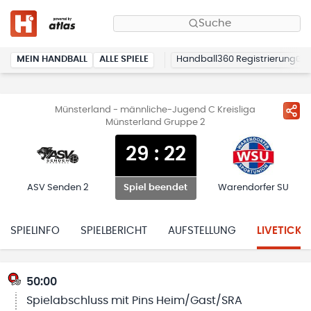
Suche
MEIN HANDBALL
ALLE SPIELE
Handball360 Registrierung
Münsterland - männliche-Jugend C Kreisliga
Münsterland Gruppe 2
29
:
22
ASV Senden 2
Warendorfer SU
Spiel beendet
SPIELINFO
SPIELBERICHT
AUFSTELLUNG
LIVETICKE
50:00
Spielabschluss mit Pins Heim/Gast/SRA