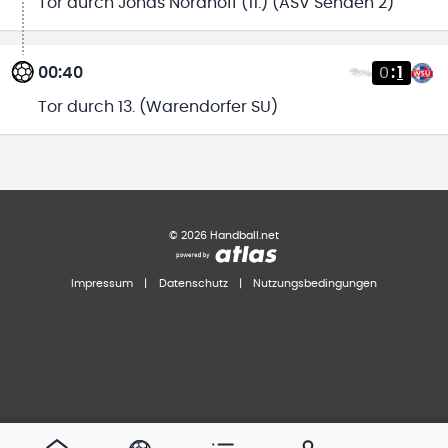
Tor durch Jonas Nordhoff (11.) (ASV Senden 2)
00:40
0
:
1
Tor durch 13. (Warendorfer SU)
©
2026
Handball.net
Impressum
|
Datenschutz
|
Nutzungsbedingungen