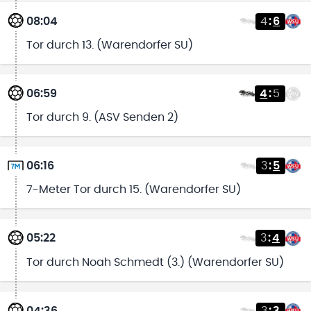
08:04
4
:
6
Tor durch 13. (Warendorfer SU)
06:59
4
:
5
Tor durch 9. (ASV Senden 2)
06:16
3
:
5
7-Meter Tor durch 15. (Warendorfer SU)
05:22
3
:
4
Tor durch Noah Schmedt (3.) (Warendorfer SU)
04:36
3
:
3