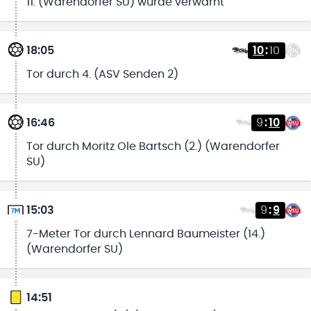
11. (Warendorfer SU) wurde verwarnt
18:05
10
:
10
Tor durch 4. (ASV Senden 2)
16:46
9
:
10
Tor durch Moritz Ole Bartsch (2.) (Warendorfer
SU)
15:03
9
:
9
7-Meter Tor durch Lennard Baumeister (14.)
(Warendorfer SU)
14:51