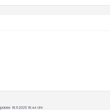
Update:
18.11.2025 16:44 Uhr