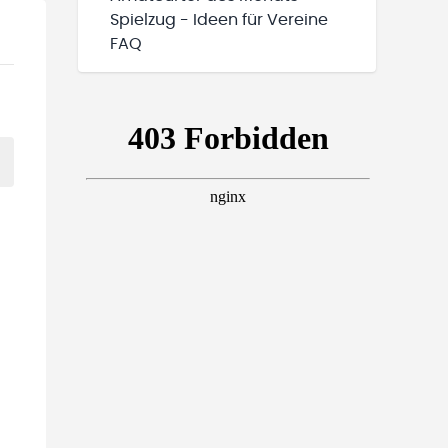
Spielzug - Ideen für Vereine
FAQ