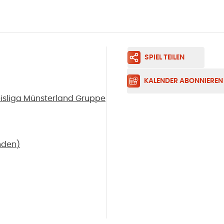
SPIEL TEILEN
KALENDER ABONNIEREN
isliga Münsterland Gruppe
nden
)