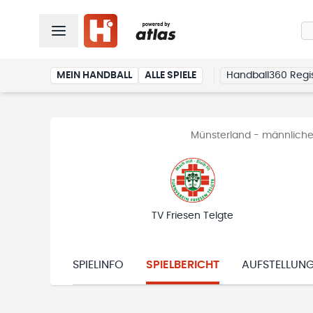
MEIN HANDBALL
ALLE SPIELE
Handball360 Regis
Münsterland - männliche
TV Friesen Telgte
SPIELINFO
SPIELBERICHT
AUFSTELLUN