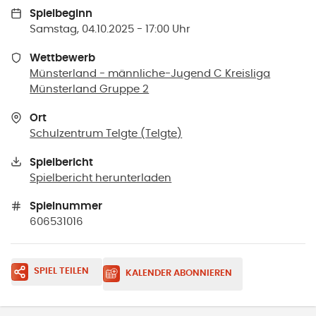
Spielbeginn
Samstag, 04.10.2025 - 17:00 Uhr
Wettbewerb
Münsterland - männliche-Jugend C Kreisliga
Münsterland Gruppe 2
Ort
Schulzentrum Telgte
(
Telgte
)
Spielbericht
Spielbericht herunterladen
Spielnummer
606531016
SPIEL TEILEN
KALENDER ABONNIEREN