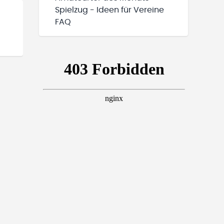
Spielzug - Ideen für Vereine
FAQ