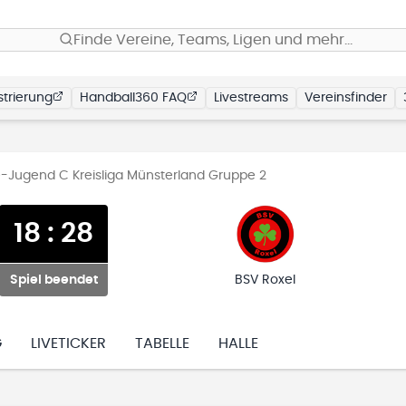
Finde Vereine, Teams, Ligen und mehr…
trierung
Handball360 FAQ
Livestreams
Vereinsfinder
-Jugend C Kreisliga Münsterland Gruppe 2
18
:
28
Spiel beendet
BSV Roxel
G
LIVETICKER
TABELLE
HALLE