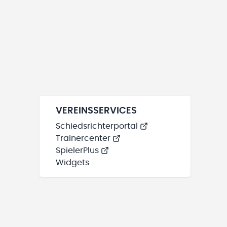
VEREINSSERVICES
Schiedsrichterportal
Trainercenter
SpielerPlus
Widgets