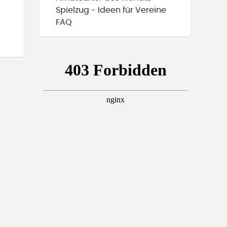
Spielzug - Ideen für Vereine
FAQ