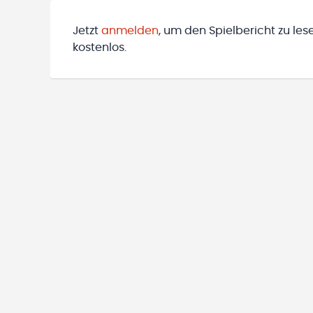
Jetzt
anmelden
, um den Spielbericht zu les
kostenlos.