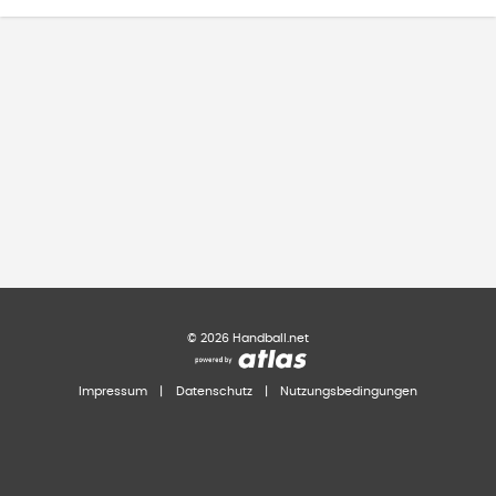
©
2026
Handball.net
Impressum
|
Datenschutz
|
Nutzungsbedingungen