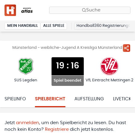
Suche
MEIN HANDBALL
ALLE SPIELE
Handball360 Registrierung
Münsterland - weibliche-Jugend A Kreisliga Münsterland
19
:
16
SUS Legden
VfL Eintracht Mettingen 2
Spiel beendet
SPIELINFO
SPIELBERICHT
AUFSTELLUNG
LIVETICKE
Jetzt
anmelden
, um den Spielbericht zu lesen. Du hast
noch kein Konto?
Registriere
dich jetzt kostenlos.