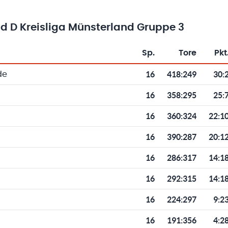
 D Kreisliga Münsterland Gruppe 3
Sp.
Tore
Pkt
Toren und Punkten
16
418
:
249
30:
de
16
358
:
295
25:
16
360
:
324
22:1
16
390
:
287
20:1
16
286
:
317
14:1
16
292
:
315
14:1
16
224
:
297
9:2
16
191
:
356
4:2