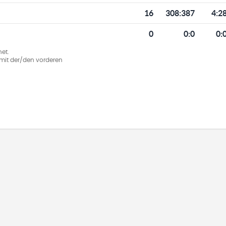
16
308
:
387
4:2
0
0
:
0
0:
et.
ie mit der/den vorderen