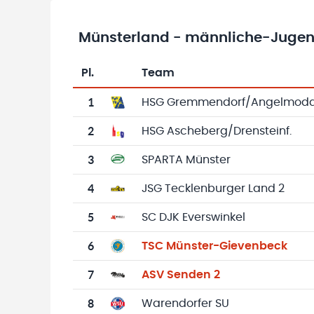
Münsterland - männliche-Jugend
Pl.
Team
Team-Logo
Tabelle mit Vereinsplatzierungen, Spielen, 
1
HSG Gremmendorf/Angelmod
2
HSG Ascheberg/Drensteinf.
3
SPARTA Münster
4
JSG Tecklenburger Land 2
5
SC DJK Everswinkel
6
TSC Münster-Gievenbeck
7
ASV Senden 2
8
Warendorfer SU