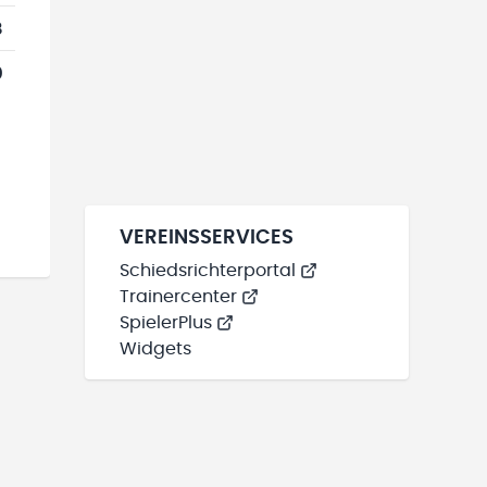
8
0
VEREINSSERVICES
Schiedsrichterportal
Trainercenter
SpielerPlus
Widgets