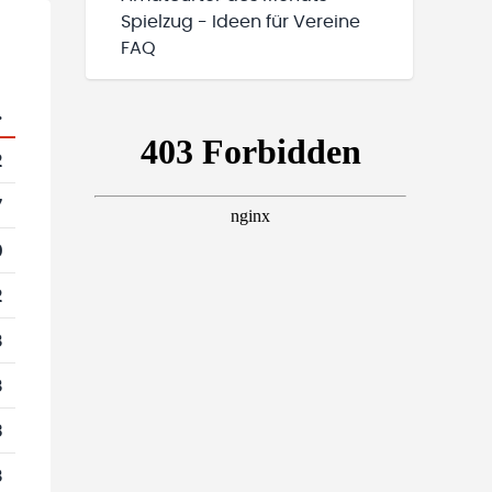
Spielzug - Ideen für Vereine
FAQ
.
2
7
0
2
8
8
3
8