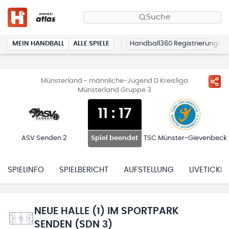
Suche
MEIN HANDBALL
ALLE SPIELE
Handball360 Registrierung
Münsterland - männliche-Jugend D Kreisliga
Münsterland Gruppe 3
11
:
17
ASV Senden 2
TSC Münster-Gievenbeck
Spiel beendet
SPIELINFO
SPIELBERICHT
AUFSTELLUNG
LIVETICKER
NEUE HALLE (1) IM SPORTPARK
SENDEN (SDN 3)