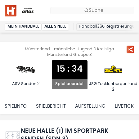
Suche
MEIN HANDBALL
ALLE SPIELE
Handball360 Registrierung
Münsterland - männliche-Jugend D Kreisliga
Münsterland Gruppe 3
15
:
34
ASV Senden 2
JSG Tecklenburger Land
Spiel beendet
2
SPIELINFO
SPIELBERICHT
AUFSTELLUNG
LIVETICKER
NEUE HALLE (1) IM SPORTPARK