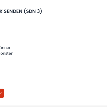
RK SENDEN (SDN 3)
Männer
sonsten
R