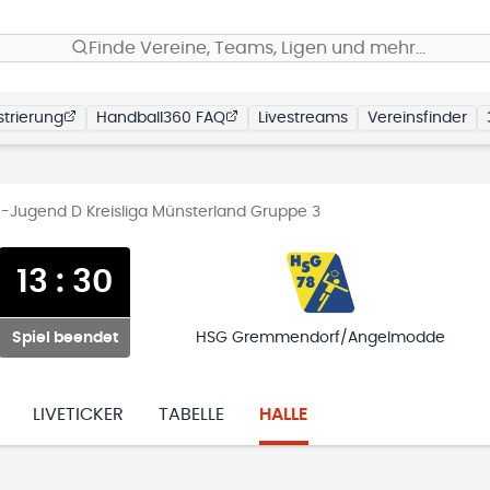
Finde Vereine, Teams, Ligen und mehr…
trierung
Handball360 FAQ
Livestreams
Vereinsfinder
-Jugend D Kreisliga Münsterland Gruppe 3
13
:
30
Spiel beendet
HSG Gremmendorf/Angelmodde
LIVETICKER
TABELLE
HALLE