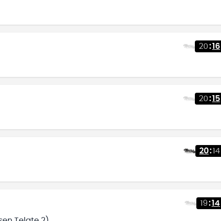
20
:
16
20
:
15
20
:
14
19
:
14
sen Telgte 2)