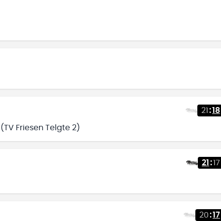
21
:
18
(TV Friesen Telgte 2)
21
:
17
20
:
17