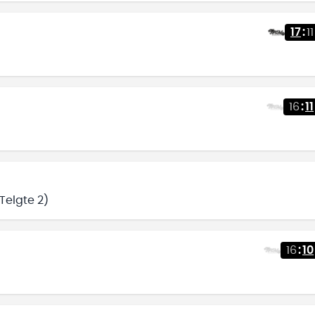
17
:
11
16
:
11
Telgte 2)
16
:
10