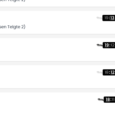
19
:
13
sen Telgte 2)
19
:
12
18
:
12
18
:
11