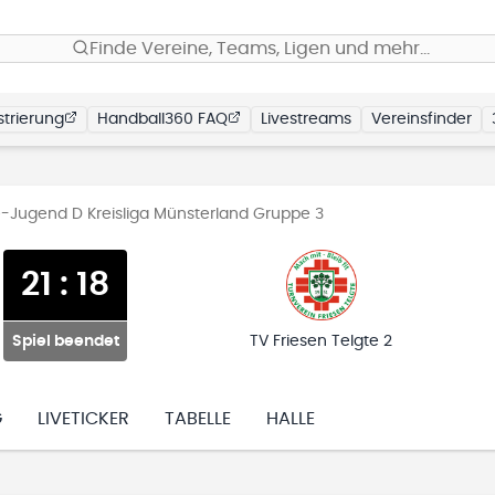
Finde Vereine, Teams, Ligen und mehr…
trierung
Handball360 FAQ
Livestreams
Vereinsfinder
-Jugend D Kreisliga Münsterland Gruppe 3
21
:
18
Spiel beendet
TV Friesen Telgte 2
G
LIVETICKER
TABELLE
HALLE