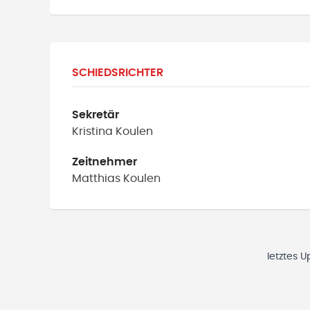
SCHIEDSRICHTER
Sekretär
Kristina
Koulen
Zeitnehmer
Matthias
Koulen
letztes 