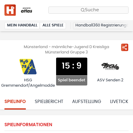
Suche
MEIN HANDBALL
ALLE SPIELE
Handball360 Registrierung
Münsterland - männliche-Jugend D Kreisliga
Münsterland Gruppe 3
15
:
9
HSG
ASV Senden 2
Spiel beendet
Gremmendorf/Angelmodde
SPIELINFO
SPIELBERICHT
AUFSTELLUNG
LIVETICKE
SPIELINFORMATIONEN