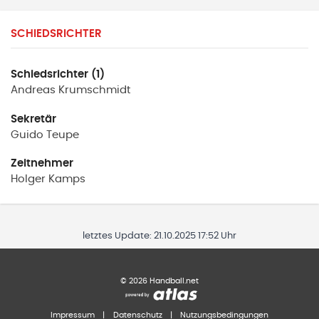
SCHIEDSRICHTER
Schiedsrichter (1)
Andreas
Krumschmidt
Sekretär
Guido
Teupe
Zeitnehmer
Holger
Kamps
letztes Update:
21.10.2025 17:52 Uhr
©
2026
Handball.net
Impressum
|
Datenschutz
|
Nutzungsbedingungen