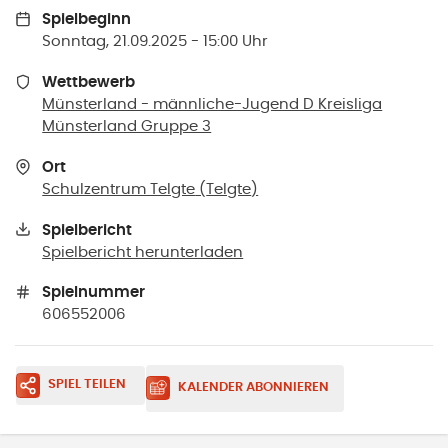
Spielbeginn
Sonntag, 21.09.2025 - 15:00 Uhr
Wettbewerb
Münsterland - männliche-Jugend D Kreisliga
Münsterland Gruppe 3
Ort
Schulzentrum Telgte
(
Telgte
)
Spielbericht
Spielbericht herunterladen
Spielnummer
606552006
SPIEL TEILEN
KALENDER ABONNIEREN