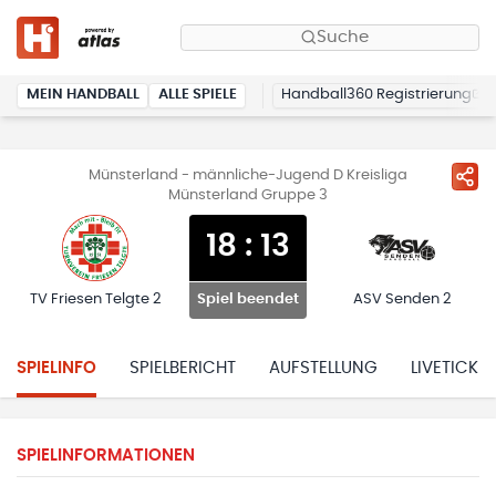
Suche
MEIN HANDBALL
ALLE SPIELE
Handball360 Registrierung
Münsterland - männliche-Jugend D Kreisliga
Münsterland Gruppe 3
18
:
13
TV Friesen Telgte 2
ASV Senden 2
Spiel beendet
SPIELINFO
SPIELBERICHT
AUFSTELLUNG
LIVETICKE
SPIELINFORMATIONEN