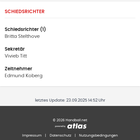
SCHIEDSRICHTER
Schiedsrichter (1)
Britta
Stelthove
Sekretär
Vivieb
Titt
Zeitnehmer
Edmund
Koberg
letztes Update:
23.09.2025 14:52 Uhr
©
2026
Handball.net
Impressum
|
Datenschutz
|
Nutzungsbedingungen