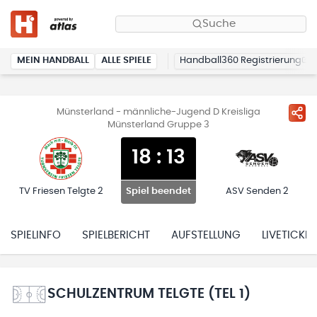
Suche
MEIN HANDBALL
ALLE SPIELE
Handball360 Registrierung
Münsterland - männliche-Jugend D Kreisliga
Münsterland Gruppe 3
18
:
13
TV Friesen Telgte 2
ASV Senden 2
Spiel beendet
SPIELINFO
SPIELBERICHT
AUFSTELLUNG
LIVETICKER
SCHULZENTRUM TELGTE (TEL 1)