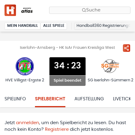
Suche
MEIN HANDBALL
ALLE SPIELE
Handball360 Registrierung
Iserlohn-Arnsberg - HK IsAr Frauen Kreisliga West
34
:
23
HVE Villigst-Ergste 2
SG Iserlohn-Sümmern 2
Spiel beendet
SPIELINFO
SPIELBERICHT
AUFSTELLUNG
LIVETICKE
Jetzt
anmelden
, um den Spielbericht zu lesen. Du hast
noch kein Konto?
Registriere
dich jetzt kostenlos.