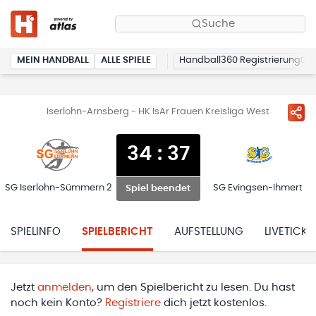
Suche
MEIN HANDBALL
ALLE SPIELE
Handball360 Registrierung
Iserlohn-Arnsberg - HK IsAr Frauen Kreisliga West
34
:
37
SG Iserlohn-Sümmern 2
SG Evingsen-Ihmert
Spiel beendet
SPIELINFO
SPIELBERICHT
AUFSTELLUNG
LIVETICKE
Jetzt
anmelden
, um den Spielbericht zu lesen. Du hast
noch kein Konto?
Registriere
dich jetzt kostenlos.