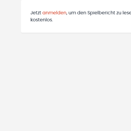
Jetzt
anmelden
, um den Spielbericht zu les
kostenlos.