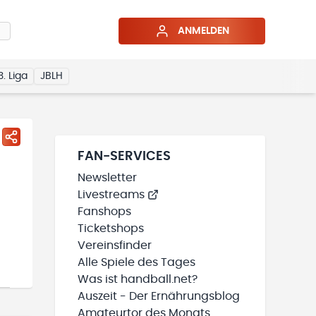
ANMELDEN
3. Liga
JBLH
FAN-SERVICES
Newsletter
Livestreams
Fanshops
Ticketshops
Vereinsfinder
Alle Spiele des Tages
Was ist handball.net?
Auszeit - Der Ernährungsblog
Amateurtor des Monats