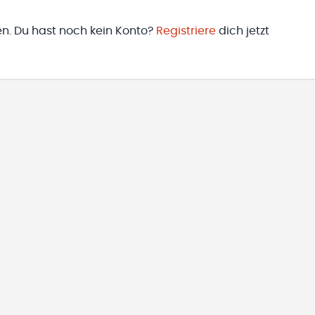
en. Du hast noch kein Konto?
Registriere
dich jetzt