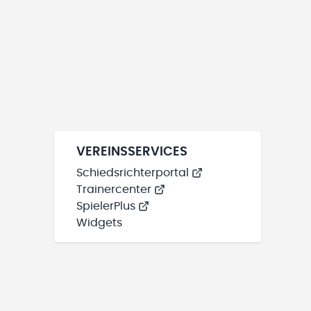
VEREINSSERVICES
Schiedsrichterportal
Trainercenter
SpielerPlus
Widgets