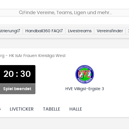
Finde Vereine, Teams, Ligen und mehr…
trierung
Handball360 FAQ
Livestreams
Vereinsfinder
rg - HK IsAr Frauen Kreisliga West
20
:
30
Spiel beendet
HVE Villigst-Ergste 3
G
LIVETICKER
TABELLE
HALLE