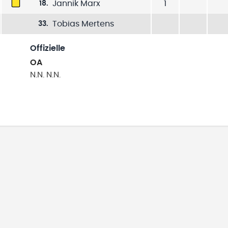
Jannik Marx
1
18
.
Tobias Mertens
33
.
Offizielle
OA
N.N.
N.N.