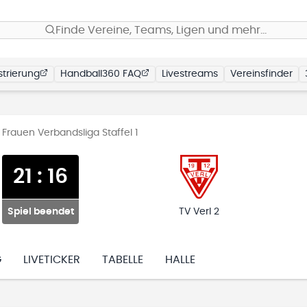
Finde Vereine, Teams, Ligen und mehr…
trierung
Handball360 FAQ
Livestreams
Vereinsfinder
 Frauen Verbandsliga Staffel 1
21
:
16
Spiel beendet
TV Verl 2
G
LIVETICKER
TABELLE
HALLE