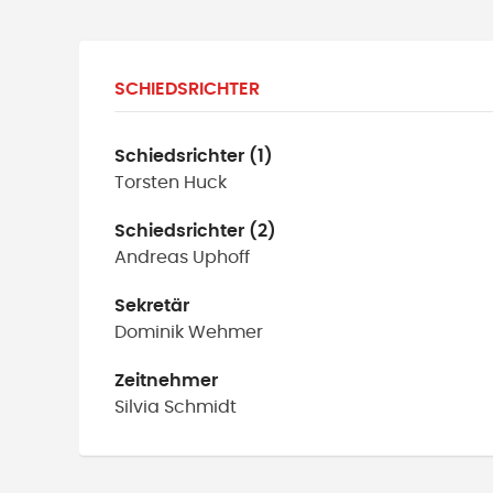
SCHIEDSRICHTER
Schiedsrichter (1)
Torsten
Huck
Schiedsrichter (2)
Andreas
Uphoff
Sekretär
Dominik
Wehmer
Zeitnehmer
Silvia
Schmidt