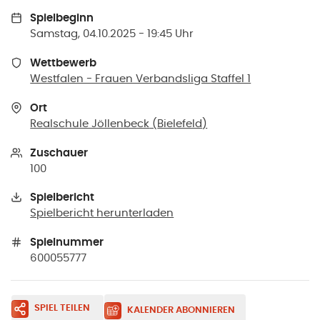
Spielbeginn
Samstag, 04.10.2025 - 19:45 Uhr
Wettbewerb
Westfalen - Frauen Verbandsliga Staffel 1
Ort
Realschule Jöllenbeck
(
Bielefeld
)
Zuschauer
100
Spielbericht
Spielbericht herunterladen
Spielnummer
600055777
SPIEL TEILEN
KALENDER ABONNIEREN