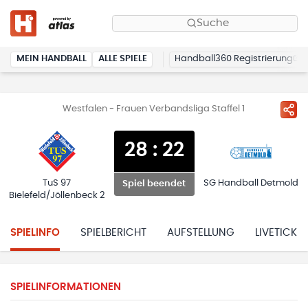
Suche
MEIN HANDBALL
ALLE SPIELE
Handball360 Registrierung
Westfalen - Frauen Verbandsliga Staffel 1
28
:
22
TuS 97
SG Handball Detmold
Spiel beendet
Bielefeld/Jöllenbeck 2
SPIELINFO
SPIELBERICHT
AUFSTELLUNG
LIVETICKE
SPIELINFORMATIONEN